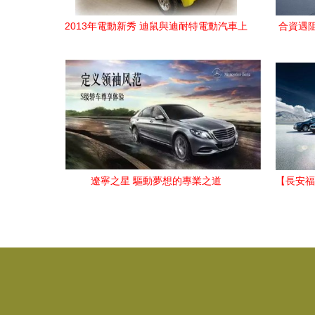
2013年電動新秀 迪鼠與迪耐特電動汽車上
合資遇
市解析
深
遼寧之星 驅動夢想的專業之道
【長安福
躍