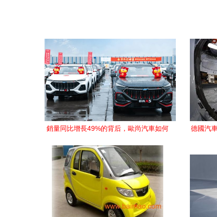
銷量同比增長49%的背后，歐尚汽車如何
德國汽車
靠‘用戶共創’與‘渠道創新’加速跑贏市場？