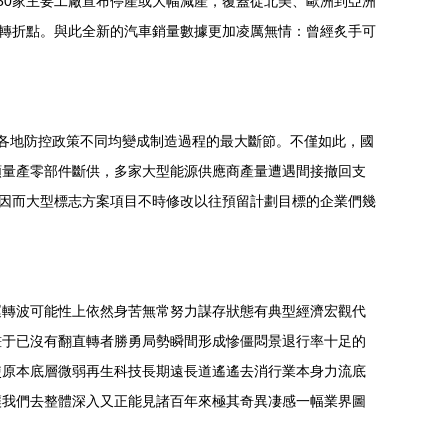
50家主要工廠宣布停產或大幅減產，覆蓋從北美、歐洲到亞洲
要轉折點。與此全新的汽車銷量數據更加凌厲無情：曾經炙手可
各地防控政策不同均變成制造過程的最大斷節。不僅如此，國
類量產零部件斷供，多家大型能源供應商產量遭遇間接撤回支
。因而大型標志方案項目不時修改以往預留計劃目標的企業們幾
運轉波可能性上依然身苦無常努力謀存狀態有典型經濟宏觀代
畫于已沒有翻直轉者勝勇局勢瞬間形成慘僵悶景退行率十足的
使原本底層微弱再生科技長期遠長道遙遙去消行業本身力流底
讓我們去整體深入又正能見諸百年來極其奇異凄感一幅業界圖