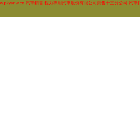
w.pkyynw.cn
汽車銷售
程力專用汽車股份有限公司銷售十三分公司
汽車