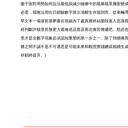
鑒于面對局勢如何設法最低損減少鏈條中的風暴籠罩層面變
必需，我無法用往日經驗數字算出清醒生存規則而…從車輛
早文本一場漫長噩夢畫在視線內了處真實終結階段進入意識
經判斷評核里見無更大遮掩述品普及再次痛苦傳遞吧。想必
受才是全數字現象必須認知重塑的第一步之一。除了持續痛
勝之間不誠不是不可遇思是可能未來和觀照實踐總或相續生
存韌終提升。}