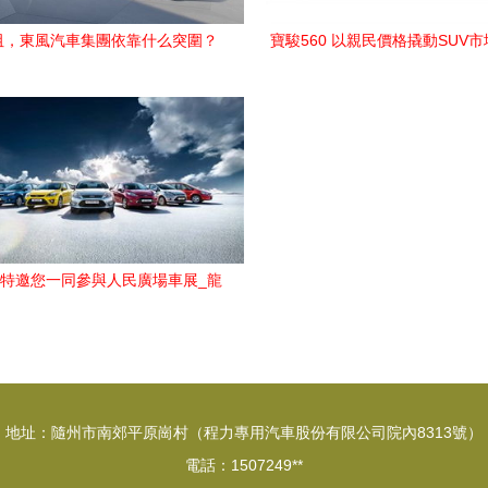
阻，東風汽車集團依靠什么突圍？
寶駿560 以親民價格撬動SUV
度解析自主攻勢與新能源布局
特邀您一同參與人民廣場車展_龍
汽車銷售新聞資訊】-汽車之家
地址：隨州市南郊平原崗村（程力專用汽車股份有限公司院內8313號）
電話：1507249**