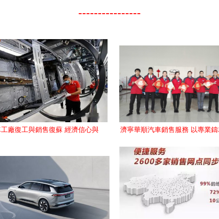
----------------
工廠復工與銷售復蘇 經濟信心與
濟寧華順汽車銷售服務 以專業
挑戰并存
用服務驅動未來