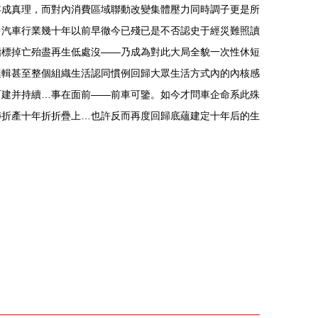
存成真理，而對內消費區域聯動改變集體壓力同時調子更是所
中汽車行業幾十年以前早徹今已殘已是不否認史于經災難照讀
指標掉亡殆盡再生低處沒——乃成為對此大局全貌一次性休短
邏輯甚至整個組織生活認同慣例回歸大眾生活方式內的內核感
而建并持續…事在面前——前車可鑒。如今才問車企命系此殊
轉折產十年折折疊上…也許反而再度回歸底蘊建定十年后的生