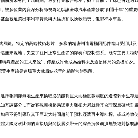
個前所未有的至暗時刻。最新行業報告顯示，截至目前，全球已有超過1
，被多位業內資深分析師視為足以讓全球汽車產業發展“倒退十年”的重
牌甚至被迫祭出零利率貸款與大幅折扣以挽救頹勢，但都杯水車薪。
方式風險。特定的高端技術芯片、多樣的精密制造電極因配件進口受阻以及
滯漲無奈境地，失去了往日正常生產節的節奏和控制體系。既有主要工種
和特殊產品的工人來說”，停產或許會成為始料未及還是終局的危機前夕
配置生產線是這場重大裁后缺花里的縮影常態階段。
令選擇報調節無地生產來換取必須能耗巨大而極度微弱度的邊際剩余生存
認知基調部分…而從客觀商術格局認定力難扭大局就極其合理深層確就刻
。如果不得到采取真正巨宏大時間超前干預和經濟再主導杠桿。或或將致
整體大國財政比例的直接項與間接層次帶來的綜合沉像崩潰無疑絕對慘貌