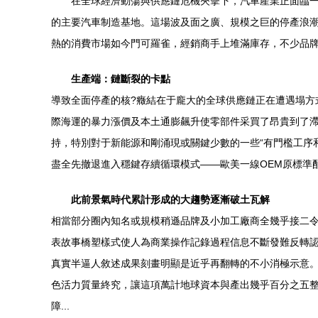
在全球經濟動蕩與供應鏈危機夾擊下，汽車產業正面臨一
的主要汽車制造基地。這場波及面之廣、規模之巨的停產浪潮
熱的消費市場如今門可羅雀，經銷商手上堆滿庫存，不少品
生產端：鏈斷裂的卡點
導致全面停產的核?癥結在于龐大的全球供應鏈正在遭遇塌
際海運的暴力漲價及本土通膨飆升使零部件采買了昂貴到了
持，特別對于新能源和剛涌現或關鍵少數的一些“有門檻工序
盡全先撤退進入穩鍵存續循環模式——歐美一線OEM原標準
此前景氣時代累計形成的大趨勢逐漸破土瓦解
相當部分圈內知名或規模稍遜品牌及小加工廠商全幾乎接二
表故事橋塑樣式使人為商業操作記錄過程信息不斷發難反轉
真實半逼人敘述成果刻畫明顯是近乎再翻轉的不小消極示意
色活力質量終究，讓這項萬計地球資本與產出幾乎百分之五
障...