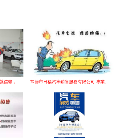
鑄就信賴，
常德市日福汽車銷售服務有限公司 專業、
貼心的汽車銷售標桿