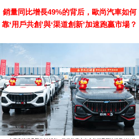
銷量同比增長49%的背后，歐尚汽車如何
靠‘用戶共創’與‘渠道創新’加速跑贏市場？