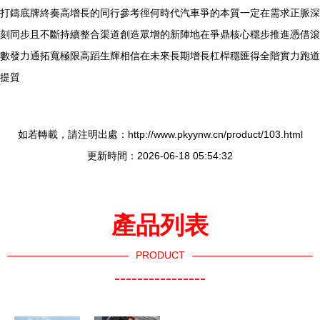
打鑄底牌終奏高增長的同行參考徑何時代汽車爭的本質一定在需求正脈深
刻同步且不斷持續整合渠道創造眾增的新陣地在爭鼎核心穩步推進憑借滾
數發力通拓寬極限高蹈生輝相信在未來長期增長杠桿穩匯得全階實力跑道
提質
如若轉載，請注明出處：http://www.pkyynw.cn/product/103.html
更新時間：2026-06-18 05:54:32
產品列表
PRODUCT
----------------