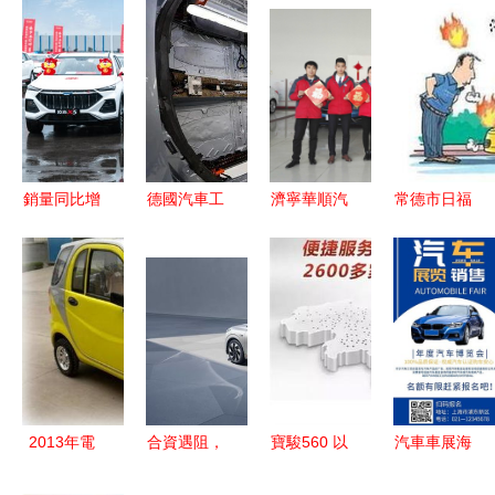
銷量同比增
德國汽車工
濟寧華順汽
常德市日福
長49%的背
廠復工與銷
車銷售服務
汽車銷售服
后，歐尚汽
售復蘇 經
以專業鑄就
務有限公司
車如何
濟信心與挑
信賴，用服
專業、貼心
靠‘用戶共
戰并存
務驅動未來
的汽車銷售
創’與‘渠道
標桿
創新’加速
跑贏市場？
2013年電
合資遇阻，
寶駿560 以
汽車車展海
動新秀 迪
東風汽車集
親民價格撬
報模板-汽