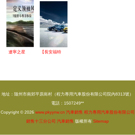
鼠與迪耐特
團依靠什么
動SUV市場
車車展海報
電動汽車上
突圍？深度
新格局
模板在線設
市解析
解析自主攻
計-圖司機
勢與新能源
布局
遼寧之星
【長安福特
驅動夢想的
邀您一同參
專業之道
與人民廣場
車展_龍躍
汽車銷售新
地址：隨州市南郊平原崗村（程力專用汽車股份有限公司院內8313號）
聞資訊】-
電話：1507249**
汽車之家
Copyright © 2026
www.pkyynw.cn
汽車銷售
程力專用汽車股份有限公司
銷售十三分公司
汽車銷售
版權所有
Sitemap